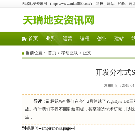
天瑞地安资讯网 （https://www.ruian888.com/）- 科技、建站、经验
首页
业界
运营
编程
创业
建站
当前位置：
首页
>
移动互联
> 正文
开发分布式S
发布时间：2019-04
导读：
副标题#e# 我们在今年2月跨越了YugaByt
战。有时我们不得不回到绘图板，甚至筛选学术研究，以找
生，
副标题[/!--empirenews.page--]