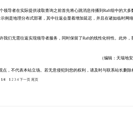
每个领导者在实际提供读取查询之前首先将心跳消息传播到Raft组中的大多
个示例是地理分布式部署，其中往返会显着增加延迟，并且在诸如临时网
允许我们无需往返实现领导者服务，同时保留了Raft的线性化特性。此外，
（编辑：天瑞地安
观点，不代表本站立场。若无意侵犯到您的权利，请及时与联系站长删除
1
/
4
1
2
3
4
下一页
尾页