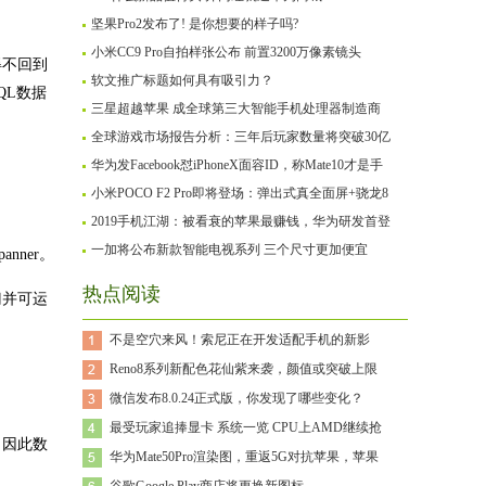
坚果Pro2发布了! 是你想要的样子吗?
小米CC9 Pro自拍样张公布 前置3200万像素镜头
得不回到
软文推广标题如何具有吸引力？
QL数据
三星超越苹果 成全球第三大智能手机处理器制造商
全球游戏市场报告分析：三年后玩家数量将突破30亿
华为发Facebook怼iPhoneX面容ID，称Mate10才是手
小米POCO F2 Pro即将登场：弹出式真全面屏+骁龙8
2019手机江湖：被看衰的苹果最赚钱，华为研发首登
一加将公布新款智能电视系列 三个尺寸更加便宜
nner。
热点阅读
门并可运
不是空穴来风！索尼正在开发适配手机的新影
Reno8系列新配色花仙紫来袭，颜值或突破上限
微信发布8.0.24正式版，你发现了哪些变化？
最受玩家追捧显卡 系统一览 CPU上AMD继续抢
，因此数
华为Mate50Pro渲染图，重返5G对抗苹果，苹果