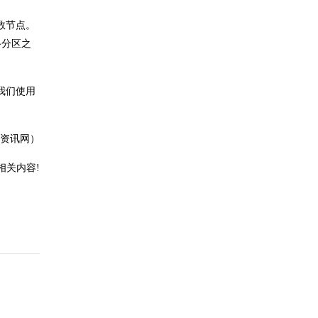
数节点。
络分区之
我们使用
资讯网）
相关内容!