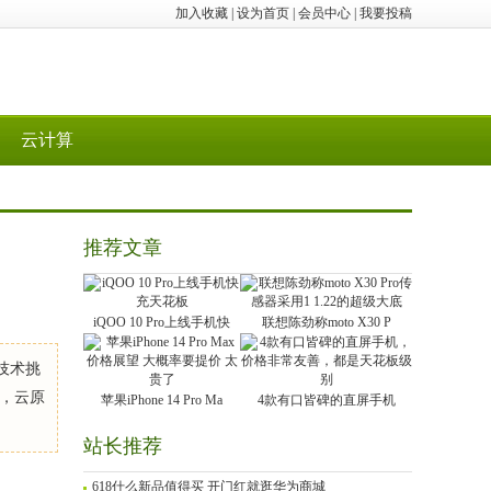
加入收藏
|
设为首页
|
会员中心
|
我要投稿
云计算
推荐文章
iQOO 10 Pro上线手机快
联想陈劲称moto X30 P
的技术挑
，云原
苹果iPhone 14 Pro Ma
4款有口皆碑的直屏手机
站长推荐
618什么新品值得买 开门红就逛华为商城