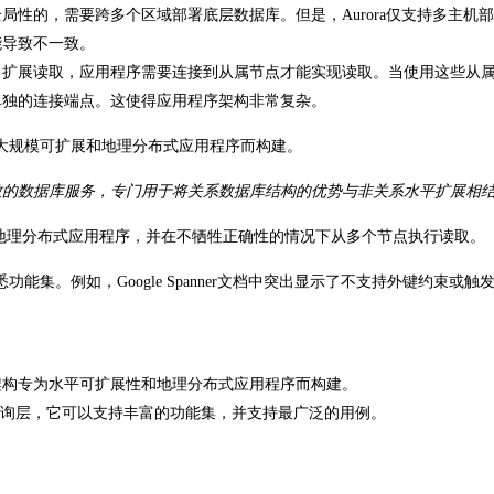
性的，需要跨多个区域部署底层数据库。但是，Aurora仅支持多主机
能导致不一致。
了扩展读取，应用程序需要连接到从属节点才能实现读取。当使用这些从
单独的连接端点。这使得应用程序架构非常复杂。
库，专为大规模可扩展和地理分布式应用程序而构建。
且高度一致的数据库服务，专门用于将关系数据库结构的优势与非关系水平扩展相
性的地理分布式应用程序，并在不牺牲正确性的情况下从多个节点执行读取。
能集。例如，Google Spanner文档中突出显示了不支持外键约束或触
r的启发，该架构专为水平可扩展性和地理分布式应用程序而构建。
greSQL兼容查询层，它可以支持丰富的功能集，并支持最广泛的用例。