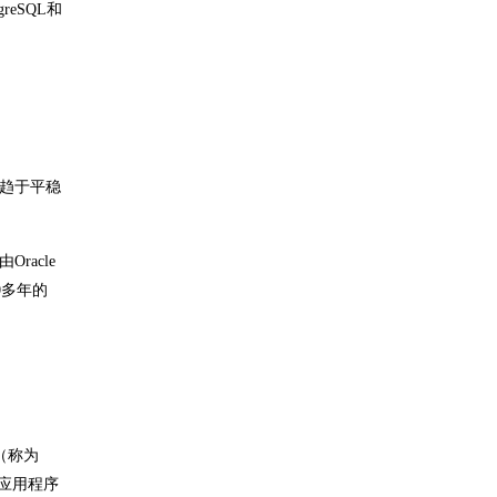
eSQL和
则趋于平稳
racle
0多年的
（称为
P应用程序