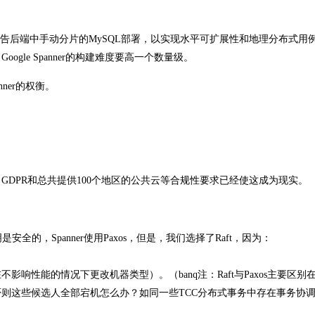
构建的，用于替换广告后端中手动分片的MySQL部署，以实现水平可扩展性和地理分布式用
le Spanner的构建难度要高一个数量级。
nner的权衡。
DPR和总共提供100个地区的公共云等合规性要求已经使这成为现实。
安全的，Spanner使用Paxos，但是，我们选择了Raft，因为：
性能的情况下更改机器类型）。（banq注：Raft与Paxos主要区别在于
则这些候选人全部宕机怎么办？如同一些TCC分布式事务中存在事务协