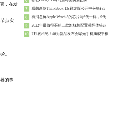
谷歌Google Play商店将更换新图标
部署，在发
联想新款ThinkBook 13s锐龙版公开中兴畅行3
有消息称Apple Watch 8的芯片与6代一样，9代
属节点实
2022年最值得买的三款旗舰机配置强悍体验超
7月底相见！华为新品发布会曝光手机旗舰平板
结合。
发器的事