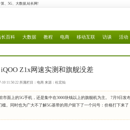
、云计算、5G、大数据,站长网!
站长百科
大数据
教程
电商
移动互联
访谈
活动
？iQOO Z1x网速实测和旗舰没差
7-10 11:50:22 所属栏目：电商 来源：杜宏灿
目前市面上的5G手机，还是集中在3000块钱以上的旗舰机为主。 7月9日发布
的使用门槛。同时也为广大不了解5G基带的用户留下了一个问号：价格打下来了