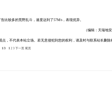
比较多的荒野乱斗，速度达到了57M/s，表现优异。
（编辑：天瑞地安
观点，不代表本站立场。若无意侵犯到您的权利，请及时与联系站长删除
1
/
3
1
2
3
下一页
尾页