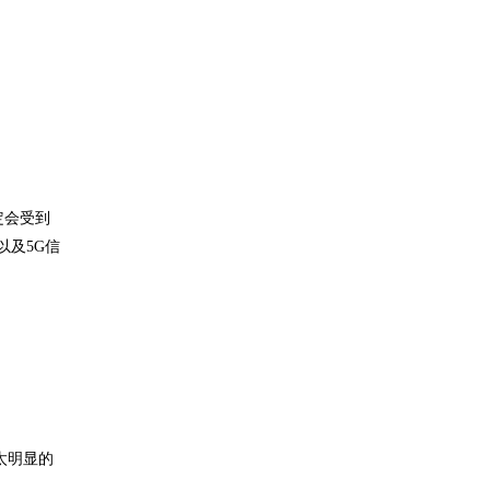
定会受到
以及5G信
太明显的