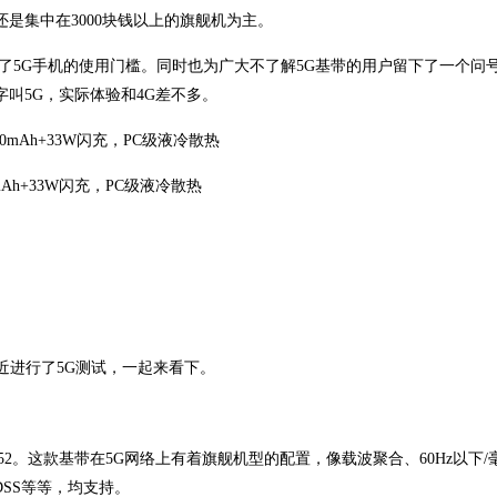
是集中在3000块钱以上的旗舰机为主。
是拉低了5G手机的使用门槛。同时也为广大不了解5G基带的用户留下了一个问
字叫5G，实际体验和4G差不多。
00mAh+33W闪充，PC级液冷散热
近进行了5G测试，一起来看下。
X52。这款基带在5G网络上有着旗舰机型的配置，像载波聚合、60Hz以下/
DSS等等，均支持。