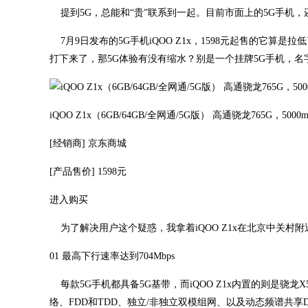
提到5G，总能和“贵”联系到一起。目前市面上的5G手机，还
7月9日发布的5G手机iQOO Z1x，1598元起售的它算
打下来了，那5G体验有没有缩水？别是一个挂牌5G手机，名
iQOO Z1x（6GB/64GB/全网通/5G版） 高通骁龙765G，50
[经销商]
京东商城
[产品售价]
1598元
进入购买
为了解决用户这个疑惑，我拿着iQOO Z1x在北京中关村附
01 最高下行速率达到704Mbps
每款5G手机都具备5G基带，而iQOO Z1x内置的则是骁龙
络、FDD和TDD、独立/非独立双模组网、以及动态频谱共享