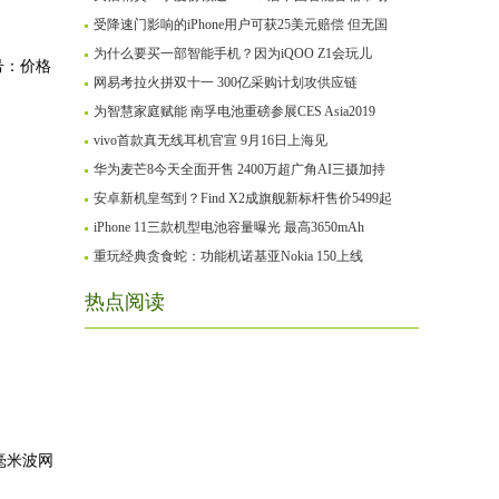
受降速门影响的iPhone用户可获25美元赔偿 但无国
为什么要买一部智能手机？因为iQOO Z1会玩儿
号：价格
网易考拉火拼双十一 300亿采购计划攻供应链
为智慧家庭赋能 南孚电池重磅参展CES Asia2019
vivo首款真无线耳机官宣 9月16日上海见
华为麦芒8今天全面开售 2400万超广角AI三摄加持
安卓新机皇驾到？Find X2成旗舰新标杆售价5499起
iPhone 11三款机型电池容量曝光 最高3650mAh
重玩经典贪食蛇：功能机诺基亚Nokia 150上线
热点阅读
毫米波网