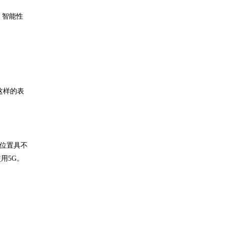
，智能性
这样的表
的位置具不
用5G。