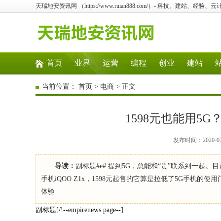
天瑞地安资讯网 （https://www.ruian888.com/）- 科技、建站、经验
首页
业界
运营
编程
创业
建站
当前位置：
首页
>
电商
> 正文
1598元也能用5G
发布时间：2020-0
导读：
副标题#e# 提到5G，总能和“贵”联系到一起。
手机iQOO Z1x，1598元起售的它算是拉低了5G手机
体验
副标题[/!--empirenews.page--]