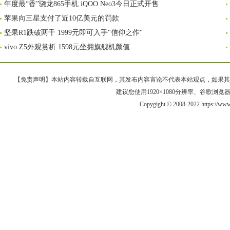
年度最“香”骁龙865手机 iQOO Neo3今日正式开售
苹果向三星支付了近10亿美元的罚款
坚果R1跌破两千 1999元即可入手"信仰之作"
vivo Z5外观赏析 1598元坐拥旗舰机颜值
【免责声明】本站内容转载自互联网，其发布内容言论不代表本站观点，如果其链接、
建议您使用1920×1080分辨率、谷歌浏览器Goo
Copygight © 2008-2022 https://